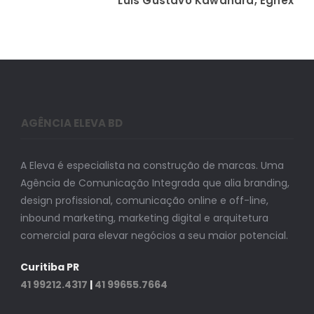
Luis Gustavo Kawahara, Egnex
AGÊNCIA ELEVA BD
A Eleva é especialista na construção de marcas. Uma
Agência de Comunicação Integrada que alia branding,
design profissional, comunicação online e off-line,
inbound marketing, marketing digital e arquitetura
comercial para elevar negócios a seu maior potencial.
Curitiba PR
41 99212.4317
|
41 99655.7664