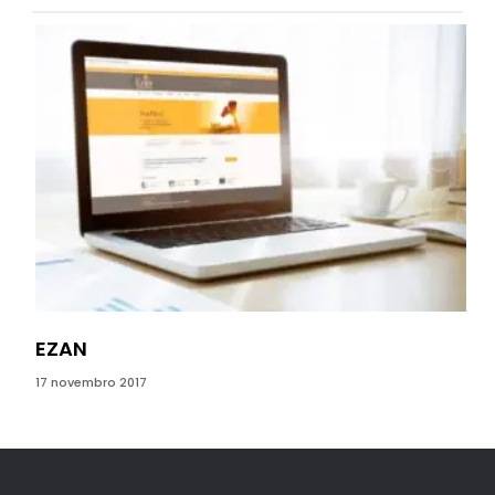
EZAN
MO
17 novembro 2017
02 o